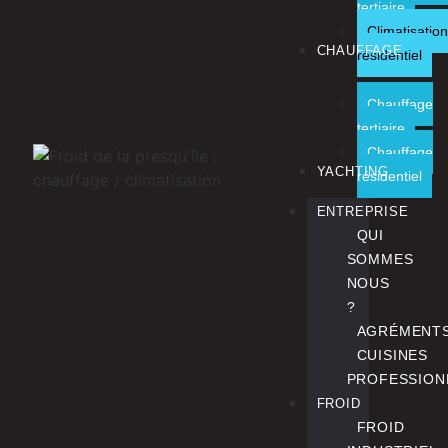
tertiaire
Climatisation
CHAUFFAGE
résidentiel
Chauffage
tertiaire
Chauffage
YACHTING
résidentiel
ENTREPRISE
QUI
SOMMES
NOUS
?
AGRÉMENT
CUISINES
PROFESSION
FROID
FROID