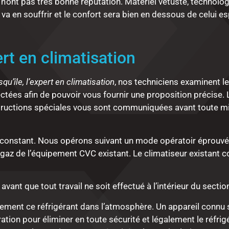
 n’ont pas très bonne réputation. Matériel vétuste, technolo
 va en souffrir et le confort sera bien en dessous de celui es
ert en climatisation
qu’île, l’expert en climatisation
, nos techniciens examinent l
ctées afin de pouvoir vous fournir une proposition précise.
instructions spéciales vous sont communiquées avant toute m
onstant. Nous opérons suivant un mode opératoir éprouvé 
 gaz de l’équipement CVC existant. Le climatiseur existant co
avant que tout travail ne soit effectué à l’intérieur du sectio
vertement ce réfrigérant dans l’atmosphère. Un appareil conn
ration pour éliminer en toute sécurité et légalement le réfr