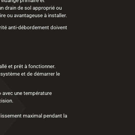
 vidange primaire et
un drain de sol approprié ou
e ou avantageuse à installer.
urité anti-débordement doivent
lé et prêt à fonctionner.
e système et de démarrer le
e» avec une température
ision.
idissement maximal pendant la