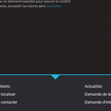
 un élément essentiel pour assurer le confort
ariés, accueillir les clients dans
Consulter
lients
Actualités
localiser
Demande de de
 contacter
Demande d’int